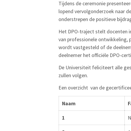
Tijdens de ceremonie presenteerd
lopend vervolgonderzoek naar de 
onderstrepen de positieve bijd
Het DPO-traject stelt docenten i
van professionele ontwikkeling,
wordt vastgesteld of de deelneme
deelnemer het officiële DPO-cert
De Universiteit feliciteert alle g
zullen volgen.
Een overzicht van de gecertifice
Naam
F
1
N