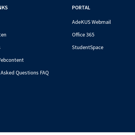
NKS
PORTAL
AdeKUS Webmail
ten
Office 365
s
StudentSpace
Webcontent
 Asked Questions FAQ