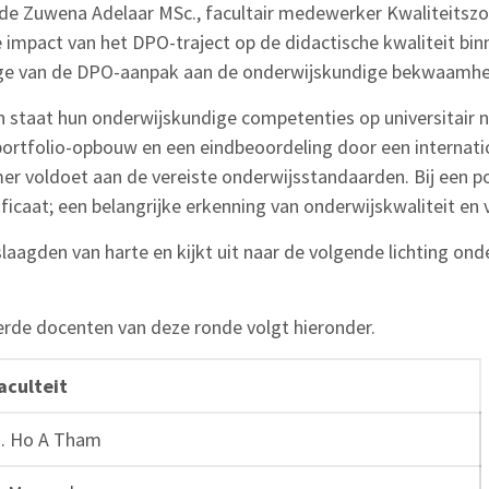
e Zuwena Adelaar MSc., facultair medewerker Kwaliteitszorg
impact van het DPO-traject op de didactische kwaliteit bi
rage van de DPO-aanpak aan de onderwijskundige bekwaamhe
n staat hun onderwijskundige competenties op universitair 
 portfolio-opbouw en een eindbeoordeling door een internat
r voldoet aan de vereiste onderwijsstandaarden. Bij een p
ificaat; een belangrijke erkenning van onderwijskwaliteit e
eslaagden van harte en kijkt uit naar de volgende lichting ond
erde docenten van deze ronde volgt hieronder.
aculteit
. Ho A Tham