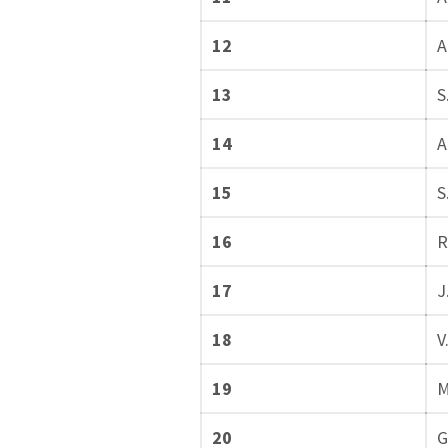
12
A
13
S
14
A
15
S
16
R
17
J
18
V
19
M
20
G