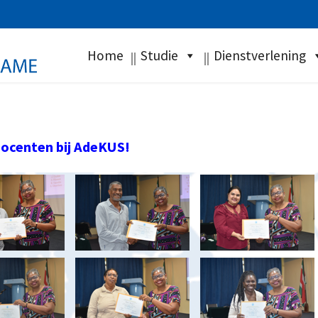
Home
Studie
Dienstverlening
docenten
bij
AdeKUS
!