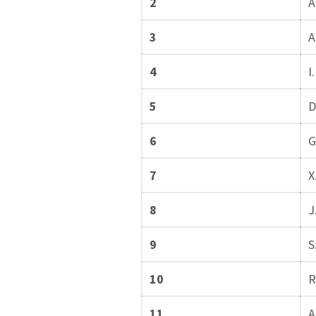
2
A
3
A
4
I
5
D
6
G
7
X
8
J
9
S
10
R
11
A