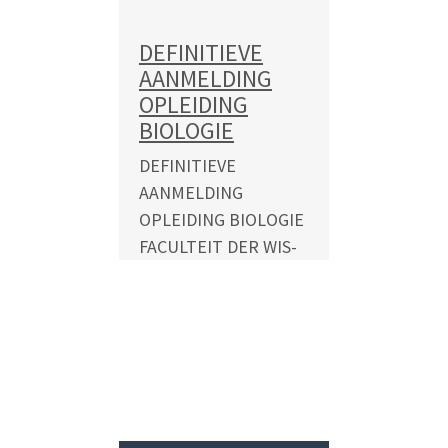
studierichting...
DEFINITIEVE
READ MORE
AANMELDING
OPLEIDING
BIOLOGIE
DEFINITIEVE
AANMELDING
OPLEIDING BIOLOGIE
FACULTEIT DER WIS-
EN NATUURKUNDIGE
WETENSCHAPPEN
COLLEGEJAAR 2026-
2027 In verband met
de beperkte
plaatsingsmogelijkheden
op de Faculteit...