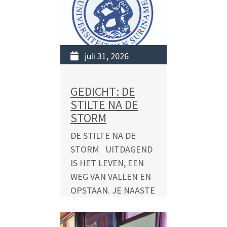
maandag 31 augustus
2026 Hierbij worden
personen die zich
wensen...
juli 31, 2026
READ MORE
GEDICHT: DE
STILTE NA DE
STORM
DE STILTE NA DE
STORM UITDAGEND
IS HET LEVEN, EEN
WEG VAN VALLEN EN
OPSTAAN. JE NAASTE
DE HAND REIKEN...