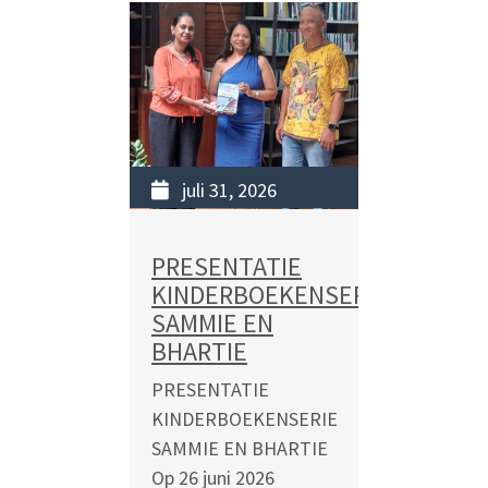
BOEKPRESENTATIE
“MODEKA 13036”,
EEN BOEIENDE BLIK
OP EEN
ONDERBELICHT
HOOFDSTUK UIT
ONZE GESCHIEDENIS
juli 31, 2026
Op 19 juni 2026 vond
in de
PRESENTATIE
Universiteitsbibliotheek...
KINDERBOEKENSERIE
SAMMIE EN
READ MORE
BHARTIE
PRESENTATIE
KINDERBOEKENSERIE
SAMMIE EN BHARTIE
Op 26 juni 2026