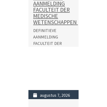
AANMELDING
FACULTEIT DER
MEDISCHE
WETENSCHAPPEN
DEFINITIEVE
AANMELDING
FACULTEIT DER
MEDISCHE
WETENSCHAPPEN
COLLEGEJAAR 2026-
2027 In verband met
de beperkte
plaatsingsmogelijkheden
op de Faculteit der
Medische
augustus 7, 2026
Wetenschappen voor...