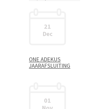
organiseerde de
Universiteitsbibliotheek,
in samenwerking met
de Schrijversgroep '77,
21
een presentatie over...
Dec
READ MORE
ONE ADEKUS
JAARAFSLUITING
01
Nov