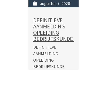
augustus 7, 2026
READ MORE
DEFINITIEVE
AANMELDING
OPLEIDING
BEDRIJFSKUNDE
DEFINITIEVE
AANMELDING
OPLEIDING
BEDRIJFSKUNDE
FACULTEIT DER
MAATSCHAPPIJWETENSCHAPPEN
COLLEGEJAAR 2026-
2027 In verband met
de beperkte
plaatsingsmogelijkheden