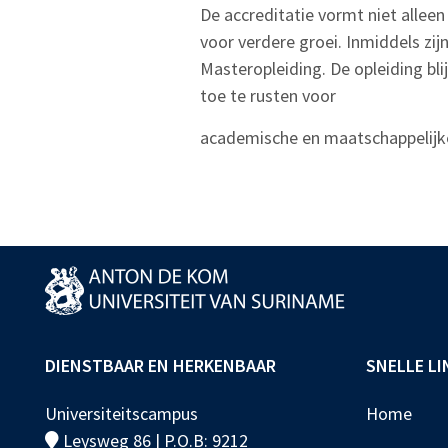
De accreditatie vormt niet alle
voor verdere groei. Inmiddels zi
Masteropleiding. De opleiding bli
toe te rusten voor
academische en maatschappelijke
DIENSTBAAR EN HERKENBAAR
SNELLE LI
Universiteitscampus
Home
Leysweg 86 | P.O.B: 9212