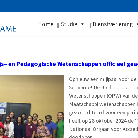
Home
Studie
Dienstverlening
js
–
e
n
Pedagogische
Wetenschappen
o
fficieel
g
ea
Opnieuw een mijlpaal voor de
Suriname! De Bacheloropleid
Wetenschappen (OPW) van de 
Maatschappijwetenschappen is 
geaccrediteerd voor een perio
heeft op 28 oktober 2024 de ‘
Nationaal Orgaan voor Accred
doorlopen.