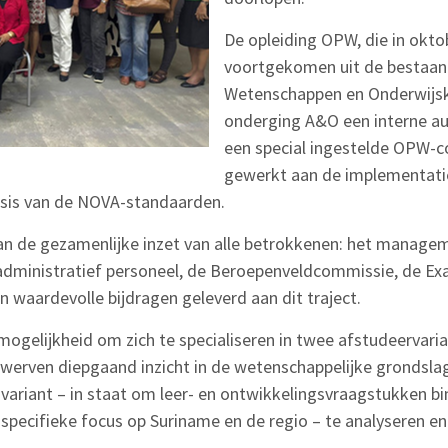
De opleiding OPW, die in oktob
voortgekomen uit de bestaan
Wetenschappen en Onderwijsk
onderging A&O een interne aud
een special ingestelde OPW-c
gewerkt aan de implementatie
asis van de NOVA-standaarden.
 van de gezamenlijke inzet van alle betrokkenen: het mana
 administratief personeel, de Beroepenveldcommissie, de 
 waardevolle bijdragen geleverd aan dit traject.
mogelijkheid om zich te specialiseren in twee afstudeervari
erven diepgaand inzicht in de wetenschappelijke grondslag
n variant – in staat om leer- en ontwikkelingsvraagstukken b
ecifieke focus op Suriname en de regio – te analyseren en