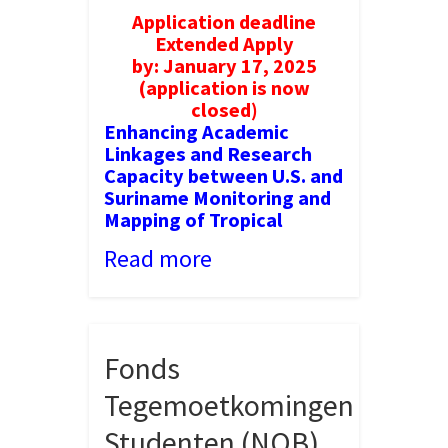
Academic
Application deadline
Linkages
Extended
Apply
and
by: January 17, 2025
Research
(application is now
Capacity
between
closed)
U.S.
Enhancing Academic
and
Linkages and Research
Suriname
Capacity between U.S. and
Monitoring
Suriname
Monitoring and
and
Mapping
Mapping of Tropical
of
Tropical
Read more
Forest
Disturbance
Field
Workshop
Fonds
Tegemoetkomingen
Studenten (NOB)