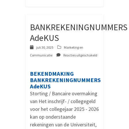
BANKREKENINGNUMMERS
AdeKUS
juli 30, 2025
Marketing en
Communicatie
Reacties uitgeschakeld
voor
BANKREKENINGNUMMERS
AdeKUS
BEKENDMAKING
BANKREKENINGNUMMERS
AdeKUS
Storting / Bancaire overmaking
van Het inschrijf- / collegegeld
voor het collegejaar 2025 - 2026
kan op onderstaande
rekeningen van de Universiteit,