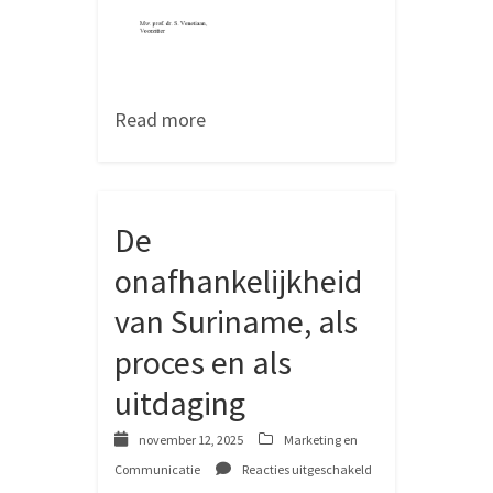
Read more
De
onafhankelijkheid
van Suriname, als
proces en als
uitdaging
november 12, 2025
Marketing en
Communicatie
Reacties uitgeschakeld
voor