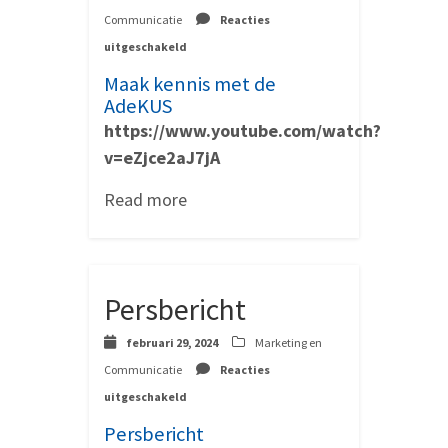
Communicatie
Reacties
voor
uitgeschakeld
Maak
kennis
Maak kennis met de
met
AdeKUS
de
https://www.youtube.com/watch?
AdeKUS
v=eZjce2aJ7jA
Read more
Persbericht
februari 29, 2024
Marketing en
Communicatie
Reacties
voor
uitgeschakeld
Persbericht
Persbericht