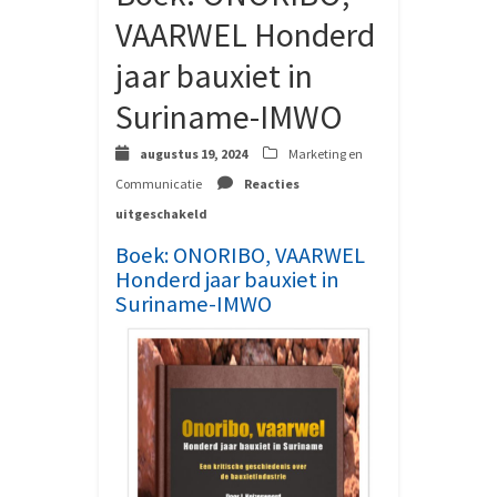
VAARWEL Honderd
jaar bauxiet in
Suriname-IMWO
augustus 19, 2024
Marketing en
Communicatie
Reacties
voor
uitgeschakeld
Boek:
ONORIBO,
Boek: ONORIBO, VAARWEL
VAARWEL
Honderd jaar bauxiet in
Honderd
Suriname-IMWO
jaar
bauxiet
in
Suriname-
IMWO