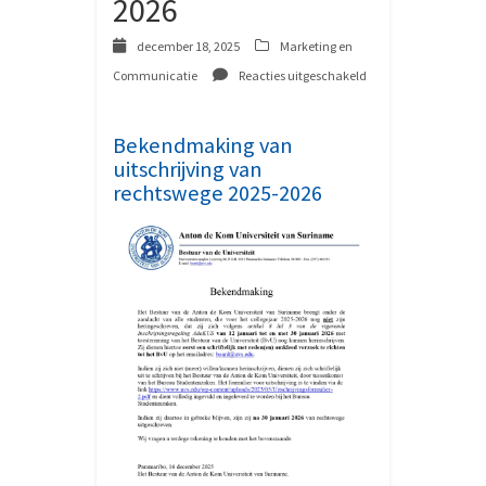
2026
december 18, 2025
Marketing en
Communicatie
Reacties uitgeschakeld
voor
Bekendmaking
van
Bekendmaking van
uitschrijving
uitschrijving van
van
rechtswege 2025-2026
rechtswege
2025-
2026