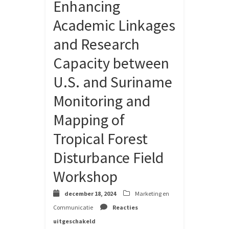
Enhancing
Academic Linkages
and Research
Capacity between
U.S. and Suriname
Monitoring and
Mapping of
Tropical Forest
Disturbance Field
Workshop
december 18, 2024
Marketing en
Communicatie
Reacties
voor
uitgeschakeld
Enhancing