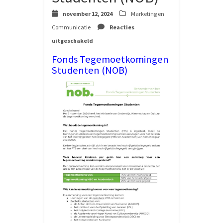
november 12, 2024
Marketing en
Communicatie
Reacties
voor
uitgeschakeld
Fonds
Tegemoetkomingen
Fonds Tegemoetkomingen
Studenten
Studenten (NOB)
(NOB)