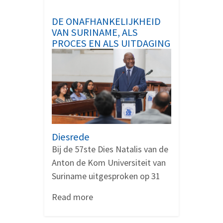
De
onafhankelijkheid
DE ONAFHANKELIJKHEID
van
VAN SURINAME, ALS
Suriname,
PROCES EN ALS UITDAGING
als
proces
en
als
uitdaging
Diesrede
Bij de 57ste Dies Natalis van de
Anton de Kom Universiteit van
Suriname uitgesproken op 31
Read more