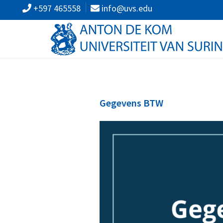
+597 465558
info@uvs.edu
Gegevens BTW