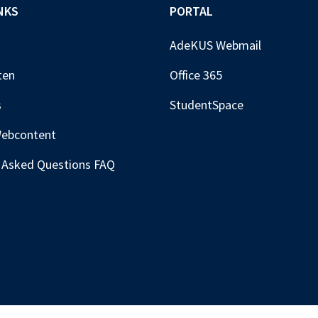
NKS
PORTAL
AdeKUS Webmail
ten
Office 365
s
StudentSpace
Webcontent
 Asked Questions FAQ