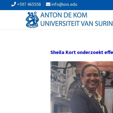
+597 465558
info@uvs.edu
Sheila
Kort
onderzoekt
eff