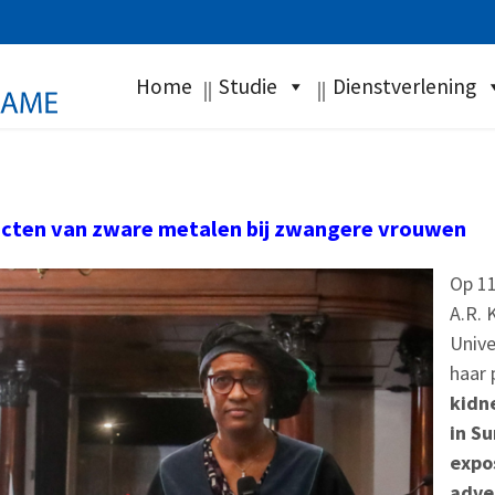
Home
Studie
Dienstverlening
ecten
van
zware
metalen
b
ij
zwangere
vrouwen
Op 11
A.R. 
Unive
haar 
kidn
in Su
expo
adve