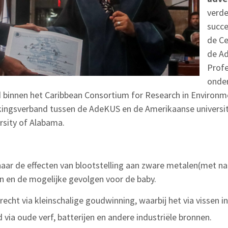
verde
succe
de Ce
de A
Profe
onder
d binnen het Caribbean Consortium for Research in Environm
gsverband tussen de AdeKUS en de Amerikaanse universitei
rsity of Alabama.
ar de effecten van blootstelling aan zware metalen(met na
n en de mogelijke gevolgen voor de baby.
recht via kleinschalige goudwinning, waarbij het via vissen 
via oude verf, batterijen en andere industriële bronnen.