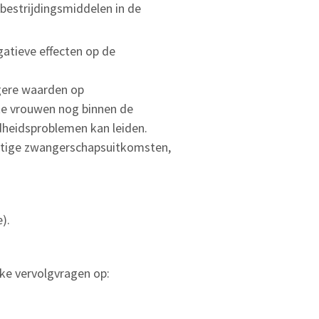
 bestrijdingsmiddelen in de
gatieve effecten op de
gere waarden op
te vrouwen nog binnen de
dheidsproblemen kan leiden.
stige zwangerschapsuitkomsten,
).
jke vervolgvragen op: