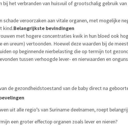
bij het verbranden van huisvuil of grootschalig gebruik van
an schade veroorzaken aan vitale organen, met mogelijke ne
 kind.
Belangrijkste
bevindingen
rouwen met hogere concentraties kwik in hun bloed ook ho
nine en ureum) vertoonden. Hoewel deze waarden bij de mees
duiden op beginnende nierbelasting die op termijn tot gezon
gevonden tussen verhoogde lever- en nierwaarden en ongun
 van de gezondheidstoestand van de baby direct na geboorte
bevelingen
wen uit alle regio’s van Suriname deelnamen, roept belangri
mijn een groter effectop organen zoals lever en nieren?