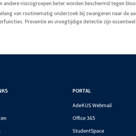
 andere risicogroepen beter worden beschermd tegen bloot
belang van routinematig onderzoek bij zwangeren naar de a
erfuncties. Preventie en vroegtijdige detectie zijn essentiee
NKS
PORTAL
AdeKUS Webmail
ten
Office 365
s
StudentSpace