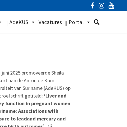
AdeKUS
Vacatures
Portal
 juni 2025 promoveerde Sheila
Kort aan de Anton de Kom
rsiteit van Suriname (AdeKUS) op
proefschrift getiteld:
‘Liver and
ey function in pregnant women
riname: Associations with
sure to
leadand
mercury and
rse birth outcomes’
. Zij