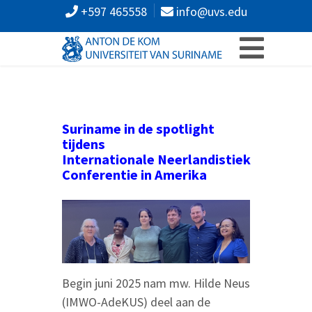
+597 465558
info@uvs.edu
Suriname in de spotlight
tijdens
I
nternationale
N
eerlandistiek
C
onferentie
in Amerika
Begin juni 2025 nam mw. Hilde Neus
(IMWO-AdeKUS) deel aan de